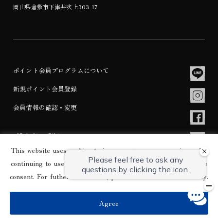
岡山県倉敷市下津井吹上303-17
ポイント会員プログラムについて
新規ポイント会員登録
会員情報の確認・変更
プライバシーポリシー
This website uses cookies to improve your user experience. By
宿泊約款
continuing to use this website, you have agreed with our cookie
consent. For futher information, please check the
Private Policy
.
© WASHU BLUE RESORT KASAGO All rights Reserved.
Agree