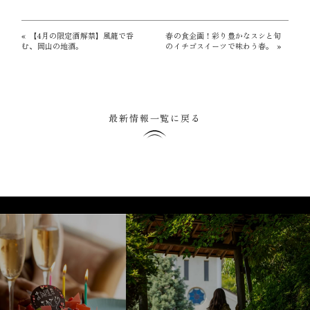
«
【4月の限定酒解禁】風籠で呑
春の食企画！彩り豊かなスシと旬
む、岡山の地酒。
のイチゴスイーツで味わう春。
»
最新情報一覧に戻る