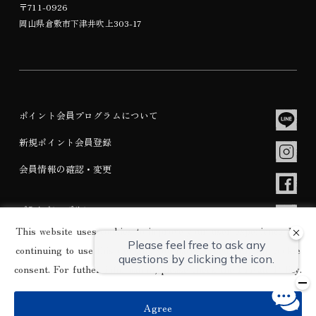
〒711-0926
岡山県倉敷市下津井吹上303-17
ポイント会員プログラムについて
新規ポイント会員登録
会員情報の確認・変更
プライバシーポリシー
This website uses cookies to improve your user experience. By
宿泊約款
continuing to use this website, you have agreed with our cookie
consent. For futher information, please check the
Private Policy
.
© WASHU BLUE RESORT KASAGO All rights Reserved.
Agree