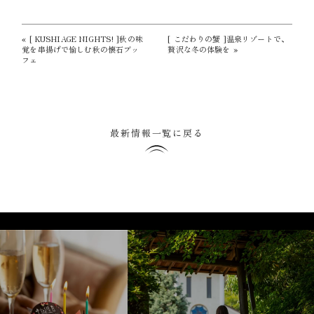
«
[ KUSHIAGE NIGHTS! ]秋の味
[ こだわりの蟹 ]温泉リゾートで、
覚を串揚げで愉しむ秋の懐石ブッ
贅沢な冬の体験を
»
フェ
最新情報一覧に戻る